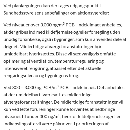
Ved planlægningen kan der tages udgangspunkt i
Sundhedsstyrelsens anbefalinger om aktionsværdier:
3
Ved niveauer over 3.000 ng/m
PCB i indeklimaet anbefales,
at der gribes ind med kildefjernelse og/eller forsegling uden
unødig forsinkelse, også i bygninger, som kun anvendes dele af
døgnet. Midlertidige afværgeforanstaltninger bør
umiddelbart iværksættes. Disse vil sædvanligvis omfatte
optimering af ventilation, temperaturregulering og
intensiveret rengøring, afpasset efter det aktuelle
rengøringsniveau og bygningens brug.
3
Ved 300 – 3.000 ng PCB/m
PCB i indeklimaet: Det anbefales,
at der umiddelbart iværksættes midlertidige
afværgeforanstaltninger. De midlertidige foranstaltninger vil
kun ved lette forureninger kunne forventes at nedbringe
3
niveauet til under 300 ng/m
, hvorfor kildefjernelse og/eller
indkapsling ofte vil være påkrævet. I prioriteringen af