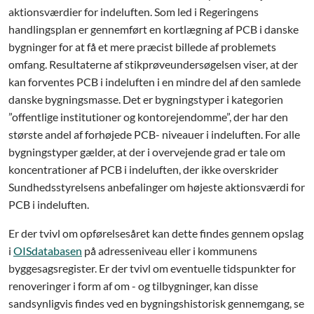
aktionsværdier for indeluften. Som led i Regeringens
handlingsplan er gennemført en kortlægning af PCB i danske
bygninger for at få et mere præcist billede af problemets
omfang. Resultaterne af stikprøveundersøgelsen viser, at der
kan forventes PCB i indeluften i en mindre del af den samlede
danske bygningsmasse. Det er bygningstyper i kategorien
”offentlige institutioner og kontorejendomme”, der har den
største andel af forhøjede PCB- niveauer i indeluften. For alle
bygningstyper gælder, at der i overvejende grad er tale om
koncentrationer af PCB i indeluften, der ikke overskrider
Sundhedsstyrelsens anbefalinger om højeste aktionsværdi for
PCB i indeluften.
Er der tvivl om opførelsesåret kan dette findes gennem opslag
i
OISdatabasen
på adresseniveau eller i kommunens
byggesagsregister. Er der tvivl om eventuelle tidspunkter for
renoveringer i form af om - og tilbygninger, kan disse
sandsynligvis findes ved en bygningshistorisk gennemgang, se