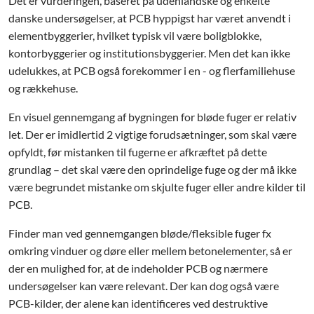
Det er vurderingen, baseret på udenlandske og enkelte
danske undersøgelser, at PCB hyppigst har været anvendt i
elementbyggerier, hvilket typisk vil være boligblokke,
kontorbyggerier og institutionsbyggerier. Men det kan ikke
udelukkes, at PCB også forekommer i en - og flerfamiliehuse
og rækkehuse.
En visuel gennemgang af bygningen for bløde fuger er relativ
let. Der er imidlertid 2 vigtige forudsætninger, som skal være
opfyldt, før mistanken til fugerne er afkræftet på dette
grundlag – det skal være den oprindelige fuge og der må ikke
være begrundet mistanke om skjulte fuger eller andre kilder til
PCB.
Finder man ved gennemgangen bløde/fleksible fuger fx
omkring vinduer og døre eller mellem betonelementer, så er
der en mulighed for, at de indeholder PCB og nærmere
undersøgelser kan være relevant. Der kan dog også være
PCB-kilder, der alene kan identificeres ved destruktive