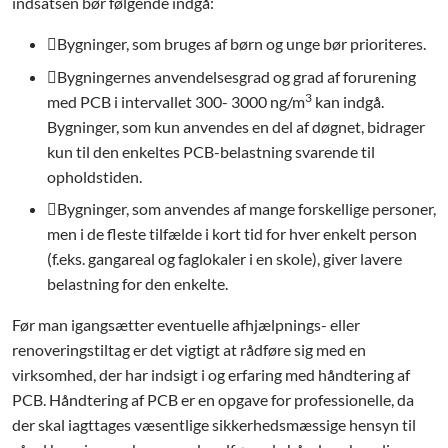
indsatsen bør følgende indgå:
Bygninger, som bruges af børn og unge bør prioriteres.
Bygningernes anvendelsesgrad og grad af forurening
3
med PCB i intervallet 300- 3000 ng/m
kan indgå.
Bygninger, som kun anvendes en del af døgnet, bidrager
kun til den enkeltes PCB-belastning svarende til
opholdstiden.
Bygninger, som anvendes af mange forskellige personer,
men i de fleste tilfælde i kort tid for hver enkelt person
(f.eks. gangareal og faglokaler i en skole), giver lavere
belastning for den enkelte.
Før man igangsætter eventuelle afhjælpnings- eller
renoveringstiltag er det vigtigt at rådføre sig med en
virksomhed, der har indsigt i og erfaring med håndtering af
PCB. Håndtering af PCB er en opgave for professionelle, da
der skal iagttages væsentlige sikkerhedsmæssige hensyn til