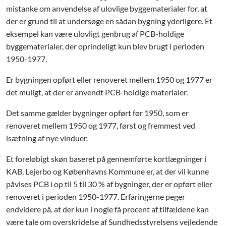
mistanke om anvendelse af ulovlige byggematerialer for, at
der er grund til at undersøge en sådan bygning yderligere. Et
eksempel kan være ulovligt genbrug af PCB-holdige
byggematerialer, der oprindeligt kun blev brugt i perioden
1950-1977.
Er bygningen opført eller renoveret mellem 1950 og 1977 er
det muligt, at der er anvendt PCB-holdige materialer.
Det samme gælder bygninger opført før 1950, som er
renoveret mellem 1950 og 1977, først og fremmest ved
isætning af nye vinduer.
Et foreløbigt skøn baseret på gennemførte kortlægninger i
KAB, Lejerbo og Københavns Kommune er, at der vil kunne
påvises PCB i op til 5 til 30 % af bygninger, der er opført eller
renoveret i perioden 1950-1977. Erfaringerne peger
endvidere på, at der kun i nogle få procent af tilfældene kan
være tale om overskridelse af Sundhedsstyrelsens vejledende