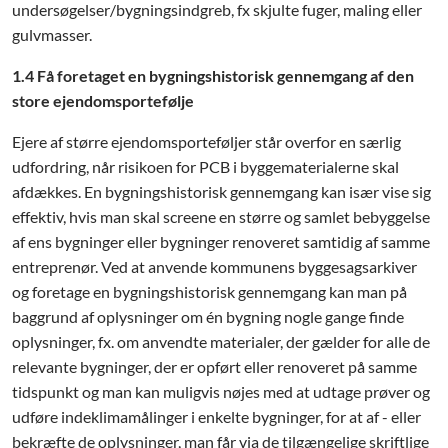
undersøgelser/bygningsindgreb, fx skjulte fuger, maling eller
gulvmasser.
1.4 Få foretaget en bygningshistorisk gennemgang af den
store ejendomsportefølje
Ejere af større ejendomsporteføljer står overfor en særlig
udfordring, når risikoen for PCB i byggematerialerne skal
afdækkes. En bygningshistorisk gennemgang kan især vise sig
effektiv, hvis man skal screene en større og samlet bebyggelse
af ens bygninger eller bygninger renoveret samtidig af samme
entreprenør. Ved at anvende kommunens byggesagsarkiver
og foretage en bygningshistorisk gennemgang kan man på
baggrund af oplysninger om én bygning nogle gange finde
oplysninger, fx. om anvendte materialer, der gælder for alle de
relevante bygninger, der er opført eller renoveret på samme
tidspunkt og man kan muligvis nøjes med at udtage prøver og
udføre indeklimamålinger i enkelte bygninger, for at af - eller
bekræfte de oplysninger, man får via de tilgængelige skriftlige