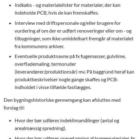
Indkøbs - og materialelister for materialer, der kan
indeholde PCB, hvis de kan fremskaffes.
Interview med driftspersonale og/eller brugere for
vurdering af om der er udført renoveringer eller om - og
tilbygninger, som ikke umiddelbart fremgår af materialet
fra kommunens arkiver.
Eventuelle produktnavne på fx fugemasser, gulvlime,
overflademaling, termoruder
(leverandører/produktionsår) mv. På baggrund heraf kan
produktbeskrivelser nogle gange skaffes og PCB-
indholdet i visse tilfælde fastlægges.
Den bygningshistoriske gennemgang kan afsluttes med
forslag til:
Hvor der bør udføres indeklimamålinger (antal og
arealmæssig spredning).
Hvor der bør udføres prøvetagning af byggematerialer, fx