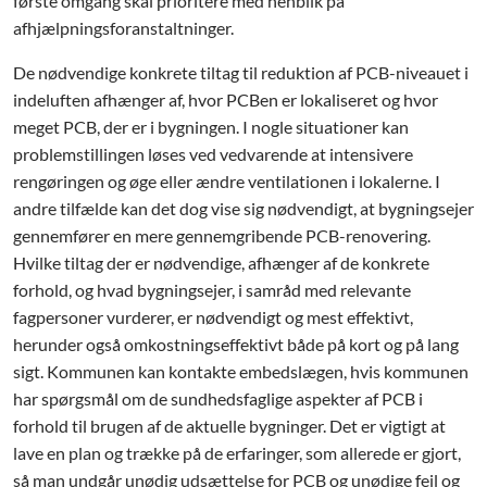
første omgang skal prioritere med henblik på
afhjælpningsforanstaltninger.
De nødvendige konkrete tiltag til reduktion af PCB-niveauet i
indeluften afhænger af, hvor PCBen er lokaliseret og hvor
meget PCB, der er i bygningen. I nogle situationer kan
problemstillingen løses ved vedvarende at intensivere
rengøringen og øge eller ændre ventilationen i lokalerne. I
andre tilfælde kan det dog vise sig nødvendigt, at bygningsejer
gennemfører en mere gennemgribende PCB-renovering.
Hvilke tiltag der er nødvendige, afhænger af de konkrete
forhold, og hvad bygningsejer, i samråd med relevante
fagpersoner vurderer, er nødvendigt og mest effektivt,
herunder også omkostningseffektivt både på kort og på lang
sigt. Kommunen kan kontakte embedslægen, hvis kommunen
har spørgsmål om de sundhedsfaglige aspekter af PCB i
forhold til brugen af de aktuelle bygninger. Det er vigtigt at
lave en plan og trække på de erfaringer, som allerede er gjort,
så man undgår unødig udsættelse for PCB og unødige fejl og