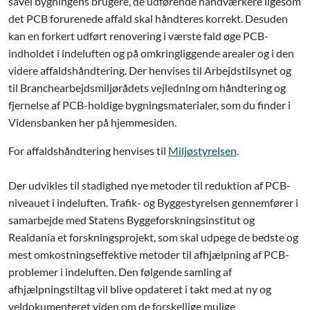
såvel bygningens brugere, de udførende håndværkere ligesom
det PCB forurenede affald skal håndteres korrekt. Desuden
kan en forkert udført renovering i værste fald øge PCB-
indholdet i indeluften og på omkringliggende arealer og i den
videre affaldshåndtering. Der henvises til Arbejdstilsynet og
til Branchearbejdsmiljørådets vejledning om håndtering og
fjernelse af PCB-holdige bygningsmaterialer, som du finder i
Vidensbanken her på hjemmesiden.
For affaldshåndtering henvises til
Miljøstyrelsen
.
Der udvikles til stadighed nye metoder til reduktion af PCB-
niveauet i indeluften. Trafik- og Byggestyrelsen gennemfører i
samarbejde med Statens Byggeforskningsinstitut og
Realdania et forskningsprojekt, som skal udpege de bedste og
mest omkostningseffektive metoder til afhjælpning af PCB-
problemer i indeluften. Den følgende samling af
afhjælpningstiltag vil blive opdateret i takt med at ny og
veldokumenteret viden om de forskellige mulige