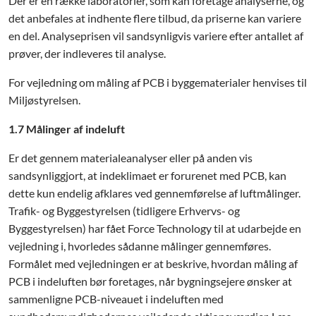
Der er en række laboratorier, som kan foretage analyserne, og
det anbefales at indhente flere tilbud, da priserne kan variere
en del. Analyseprisen vil sandsynligvis variere efter antallet af
prøver, der indleveres til analyse.
For vejledning om måling af PCB i byggematerialer henvises til
Miljøstyrelsen.
1.7 Målinger af indeluft
Er det gennem materialeanalyser eller på anden vis
sandsynliggjort, at indeklimaet er forurenet med PCB, kan
dette kun endelig afklares ved gennemførelse af luftmålinger.
Trafik- og Byggestyrelsen (tidligere Erhvervs- og
Byggestyrelsen) har fået Force Technology til at udarbejde en
vejledning i, hvorledes sådanne målinger gennemføres.
Formålet med vejledningen er at beskrive, hvordan måling af
PCB i indeluften bør foretages, når bygningsejere ønsker at
sammenligne PCB-niveauet i indeluften med