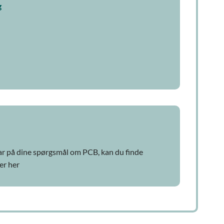
g
ar på dine spørgsmål om PCB, kan du finde
er her