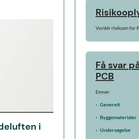
Risikoopl
Vurdér risikoen for P
Få svar p
PCB
Emner
Generelt
Byggematerialer
deluften i
Undersøgelse