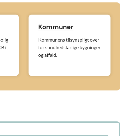
Kommuner
bolig
Kommunens tilsynspligt over
B i
for sundhedsfarlige bygninger
og affald.