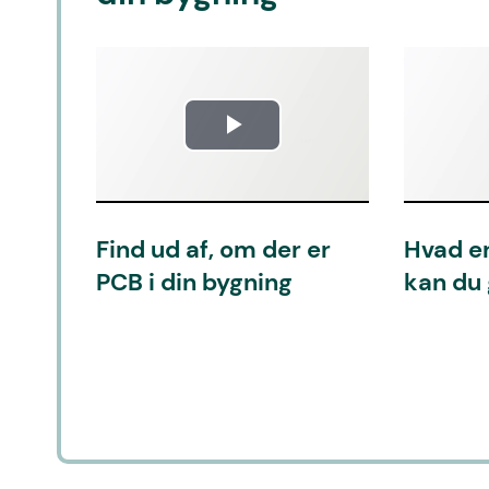
Play
Video
Find ud af, om der er
Hvad er
PCB i din bygning
kan du