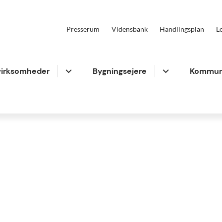
Presserum
Vidensbank
Handlingsplan
L
virksomheder
Bygningsejere
Kommun