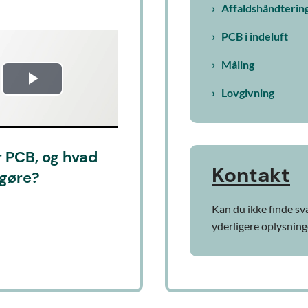
Affaldshåndterin
PCB i indeluft
Måling
Play
Lovgivning
Video
 PCB, og hvad
Kontakt
 gøre?
Kan du ikke finde sv
yderligere oplysning