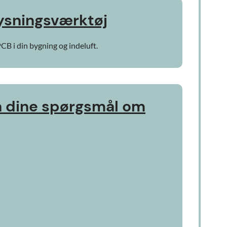
ysningsværktøj
CB i din bygning og indeluft.
å dine spørgsmål om