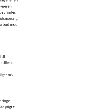
e ejeren
det findes
hedsmæssig
 forbud mod
til
illes til
ger m.v..
bringe
r pligt til