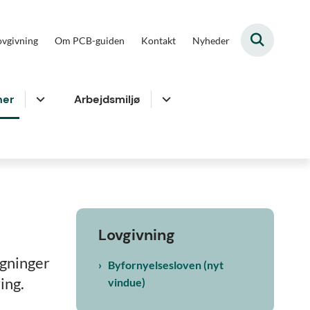
ovgivning
Om PCB-guiden
Kontakt
Nyheder
er
Arbejdsmiljø
Lovgivning
ygninger
Byfornyelsesloven (nyt
ing.
vindue)