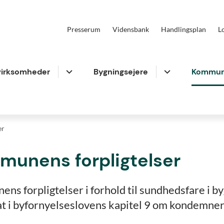
Presserum
Vidensbank
Handlingsplan
L
virksomheder
Bygningsejere
Kommun
er
unens forpligtelser
s forpligtelser i forhold til sundhedsfare i b
at i byfornyelseslovens kapitel 9 om kondemner