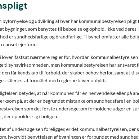
nspligt
m byfornyelse og udvikling af byer har kommunalbestyrelsen pligt ti
 at bygninger, som benyttes til beboelse og ophold, ikke ved deres 
hed er sundhedsfarlige og brandfarlige. Tilsynet omfatter alle boli
 uanset ejerform.
 i loven fastsat nærmere regler for, hvordan kommunalbestyrelsen 
gge tilsynsvirksomheden, men kommunalbestyrelsen har ansvaret f
 den får kendskab til forhold, der skaber behov herfor, samt at tils
ges således, at formålet med reglerne bliver opfyldt.
ligtelsen betyder, at når kommunen får en henvendelse eller på an
rksom på, at der er begrundet mistanke om sundhedsfare i en boli
styrelsen som det første undersøge, om forholdene udgør en su
, der opholder sig i boligen.
tet af undersøgelsen foreligger, er det kommunalbestyrelsen, der s
 om, hvorvidt benyttelsen af bygningen er forbundet med sundhed