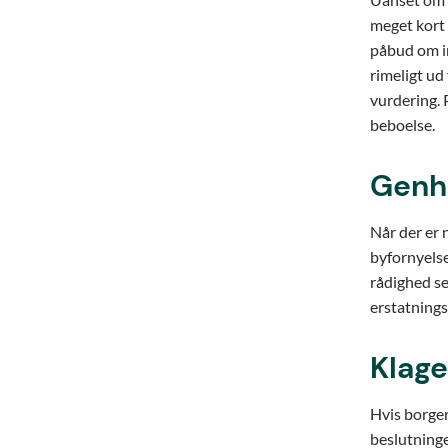
meget kort 
påbud om in
rimeligt u
vurdering. 
beboelse.
Genh
Når der er 
byfornyelse
rådighed se
erstatnings
Klage
Hvis borger
beslutning