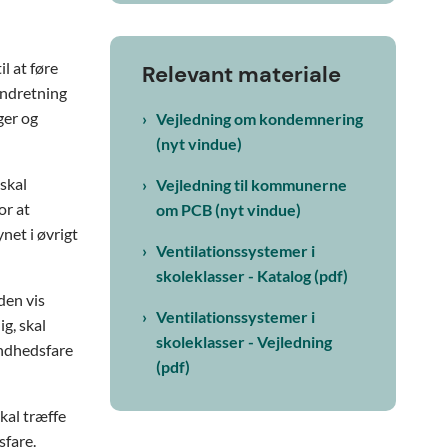
l at føre
Relevant materiale
indretning
ger og
Vejledning om kondemnering
(nyt vindue)
skal
Vejledning til kommunerne
or at
om PCB (nyt vindue)
ynet i øvrigt
Ventilationssystemer i
skoleklasser - Katalog (pdf)
den vis
Ventilationssystemer i
g, skal
skoleklasser - Vejledning
ndhedsfare
(pdf)
kal træffe
sfare.