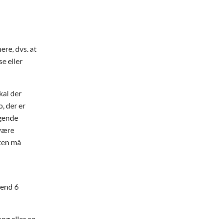
re, dvs. at
e eller
kal der
o, der er
ggende
 være
sten må
 end 6
g eller en