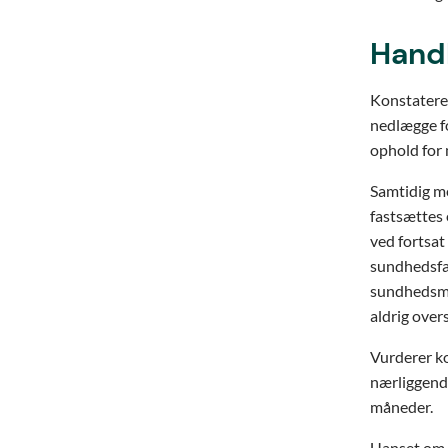
Handl
Konstateres
nedlægge fo
ophold for
Samtidig m
fastsættes e
ved fortsat
sundhedsfa
sundhedsmæs
aldrig over
Vurderer ko
nærliggende
måneder.
Uanset om 