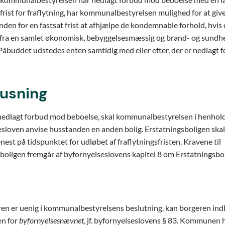
frist for fraflytning, har kommunalbestyrelsen mulighed for at giv
den for en fastsat frist at afhjælpe de kondemnable forhold, hvis 
d fra en samlet økonomisk, bebyggelsesmæssig og brand- og sund
Påbuddet udstedes enten samtidig med eller efter, der er nedlagt
usning
nedlagt forbud mod beboelse, skal kommunalbestyrelsen i henhold 
sloven anvise husstanden en anden bolig. Erstatningsboligen skal st
nest på tidspunktet for udløbet af fraflytningsfristen. Kravene til
boligen fremgår af byfornyelseslovens kapitel 8 om Erstatningsboli
en er uenig i kommunalbestyrelsens beslutning, kan borgeren ind
en for
byfornyelsesnævnet
, jf. byfornyelseslovens § 83. Kommunen ha