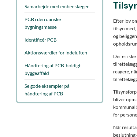
Tilsy
Samarbejde med embedslægen
PCB i den danske
Efter lov o
bygningsmasse
tilsyn med,
og beliggen
Identificér PCB
opholdsrum
Aktionsværdier for indeluften
Der er ikke
tilrettelæ
Håndtering af PCB-holdigt
reagere, når
byggeaffald
tilrettelæg
Se gode eksempler på
Tilsynsforp
håndtering af PCB
bliver opmæ
kommunalbe
for personer
Når resulta
beslutning