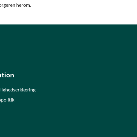
borgeren herom.
ation
lighedserklæring
spolitik