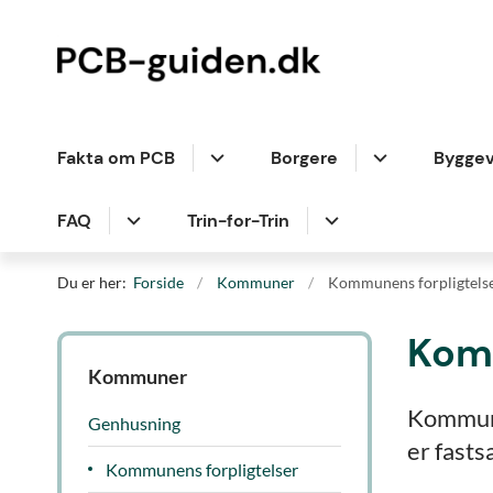
Fakta om PCB
Borgere
Bygge
FAQ
Trin-for-Trin
Du er her:
Forside
Kommuner
Kommunens forpligtels
Komm
Kommuner
Kommunen
Genhusning
er fasts
Kommunens forpligtelser