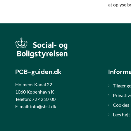
at oplyse 
PCB-guiden.dk
Inform
Holmens Kanal 22
Tilgænge
1060 København K
Privatliv
Telefon:
72 42 37 00
Cookies
E-mail: info@sbst.dk
Læs højt