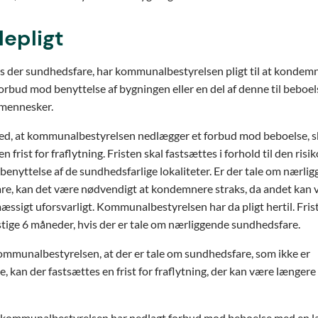
epligt
 der sundhedsfare, har kommunalbestyrelsen pligt til at kondemne
rbud mod benyttelse af bygningen eller en del af denne til beboels
 mennesker.
ed, at kommunalbestyrelsen nedlægger et forbud mod beboelse, s
n frist for fraflytning. Fristen skal fastsættes i forhold til den risik
 benyttelse af de sundhedsfarlige lokaliteter. Er der tale om nærli
re, kan det være nødvendigt at kondemnere straks, da andet kan
sigt uforsvarligt. Kommunalbestyrelsen har da pligt hertil. Fri
stige 6 måneder, hvis der er tale om nærliggende sundhedsfare.
mmunalbestyrelsen, at der er tale om sundhedsfare, som ikke er
, kan der fastsættes en frist for fraflytning, der kan være længere
kommunalbestyrelsen har nedlagt forbud mod beboelse med en lan